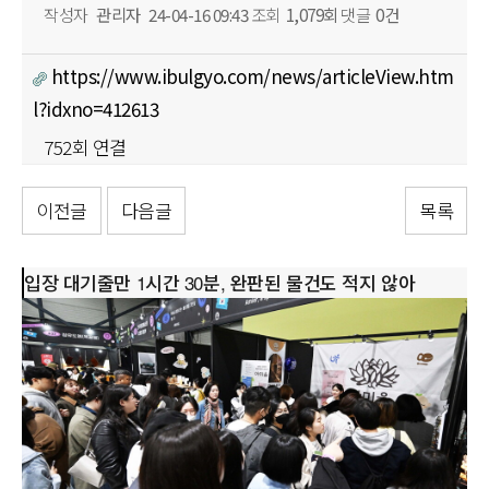
작성자
관리자
24-04-16 09:43
조회
1,079회
댓글
0건
https://www.ibulgyo.com/news/articleView.htm
l?idxno=412613
752회 연결
이전글
다음글
목록
본문
입장 대기줄만 1시간 30분, 완판된 물건도 적지 않아