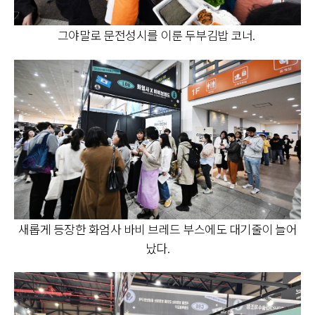
그야말로 문전성시를 이룬 두부김밥 코너.
새롭게 등장한 화엄사 바비 브레드 부스에도 대기줄이 늘어
났다.