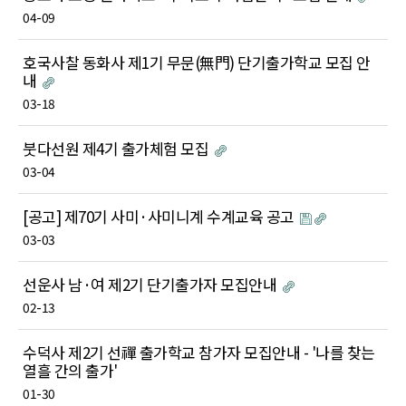
04-09
호국사찰 동화사 제1기 무문(無門) 단기출가학교 모집 안
내
03-18
붓다선원 제4기 출가체험 모집
03-04
[공고] 제70기 사미·사미니계 수계교육 공고
03-03
선운사 남·여 제2기 단기출가자 모집안내
02-13
수덕사 제2기 선禪 출가학교 참가자 모집안내 - '나를 찾는
열흘 간의 출가'
01-30