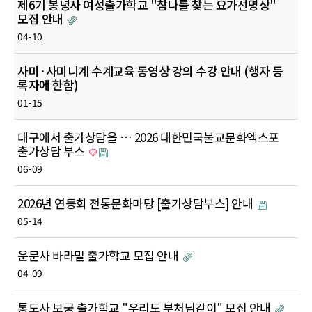
제6기 봉녕사 여성출가학교 "참나를 찾는 요가선명상"
모집 안내
04-10
사미·사미니계 수계교육 동영상 강의 수강 안내 (행자 등
록자에 한함)
01-15
대구에서 출가상담을 … 2026 대한민국불교문화엑스포
출가상담 부스
06-09
2026년 연등회 전통문화마당 [출가상담부스] 안내
05-14
운문사 바라밀 출가학교 모집 안내
04-09
통도사 보궁 출가학교 "우리도 부처님같이" 모집 안내