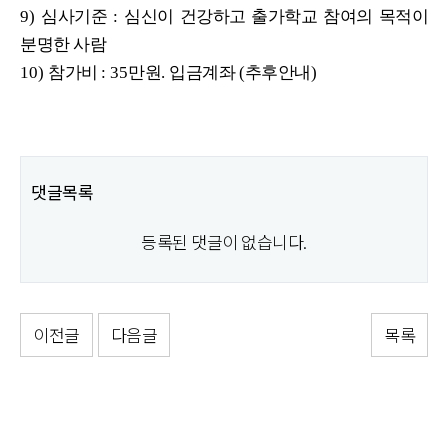
9)
심사기준
:
심신이 건강하고 출가학교 참여의 목적이
분명한 사람
10)
참가비
: 35
만원
.
입금계좌
(
추후안내
)
댓글목록
등록된 댓글이 없습니다.
이전글
다음글
목록