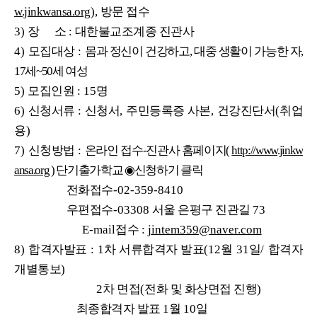
w.jinkwansa.org
),
방문 접수
3)
장 소
:
대한불교조계종 진관사
4)
모집대상
:
몸과 정신이 건강하고
,
대중 생활이 가능한 자
,
17
세
~50
세 여성
5)
모집인원
: 15
명
6)
신청서류
:
신청서
,
주민등록증 사본
,
건강진단서
(
취업
용
)
7)
신청방법
:
온라인 접수
-
진관사
홈페이지(
http://www.jinkw
ansa.org
)
단기출가학교
◉
신청하기 클릭
전화접수
-02-359-8410
우편접수
-03308
서울 은평구 진관길
73
E-mail
접수
:
jintem359@naver.com
8)
합격자발표
: 1
차 서류합격자 발표
(12
월
31
일
/
합격자
개별통보
)
2
차 면접
(
전화 및 화상면접 진행
)
최종합격자 발표
1
월
10
일