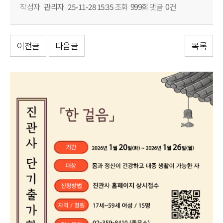
작성자
관리자
25-11-28 15:35
조회
999회
댓글
0건
이전글
다음글
목록
본문