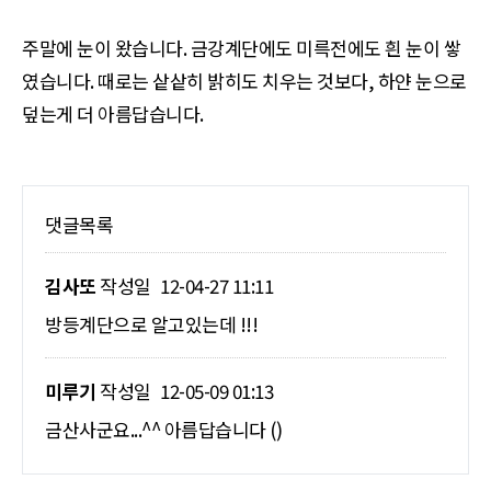
주말에 눈이 왔습니다. 금강계단에도 미륵전에도 흰 눈이 쌓
였습니다. 때로는 샅샅히 밝히도 치우는 것보다, 하얀 눈으로
덮는게 더 아름답습니다.
댓글목록
김사또
작성일
12-04-27 11:11
방등계단으로 알고있는데 !!!
미루기
작성일
12-05-09 01:13
금산사군요...^^ 아름답습니다 ()