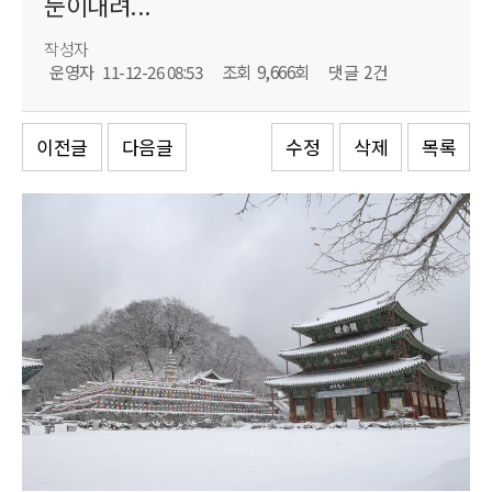
눈이내려...
작성자
운영자
11-12-26 08:53
조회
9,666회
댓글
2건
이전글
다음글
수정
삭제
목록